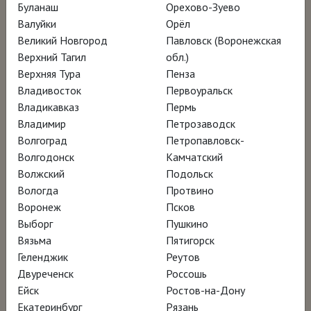
Буланаш
Орехово-Зуево
Валуйки
Орёл
Пабло Пикассо – один из величайших
Великий Новгород
Павловск (Воронежская
художников всех времён. И вплоть до своей
Верхний Тагил
обл.)
Верхняя Тура
Пенза
смерти в 1973 году он был самым
Владивосток
Первоуральск
плодовитым художником. Но откуда берёт
Владикавказ
Пермь
начало его искусство? Что создало Пабло
Владимир
Петрозаводск
Пикассо?
Волгоград
Петропавловск-
Волгодонск
Камчатский
Волжский
Подольск
О Пикассо много сказано и написано, но
Вологда
Протвино
теперь пришло время посмотреть на годы
Воронеж
Псков
его молодости, на воспитание и
Выборг
Пушкино
Вязьма
Пятигорск
образование, которое он получил.
Геленджик
Реутов
Двуреченск
Россошь
Три города сыграли в истории Пикассо
Ейск
Ростов-на-Дону
ключевую роль: Малага, Барселона и
Екатеринбург
Рязань