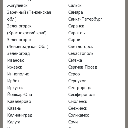
Жигулёвск
Сальск
Париж. Фильм «Молодой Пикассо»
Заречный (Пензенская
Самара
исследует влияние каждого из них на
обл.)
Санкт-Петербург
начинающего художника. В объективе
Зеленогорск
Саранск
режиссёра Фила Грабски «голубой период»
(Красноярский край)
Саратов
Зеленогорск
Саров
и «розовый период» – вплоть до 1907 года,
(Ленинградская Обл.)
Светлогорск
когда Пикассо создаёт «Авиньонских
Зеленоград
Севастополь
девиц». Эта картина, написанная 25-летним
Иваново
Сегежа
художником, шокировала художественный
Ижевск
Сергиев Посад
Иннополис
Серов
мир и изменила его навсегда.
Ирбит
Серпухов
Иркутск
Сестрорецк
Фильм создан при сотрудничестве с тремя
Йошкар-Ола
Симферополь
музеями Пикассо – в Малаге, Барселоне и
Кавалерово
Смоленск
Казань
Снежинск
Париже.
Калининград
Соликамск
Калуга
Сочи