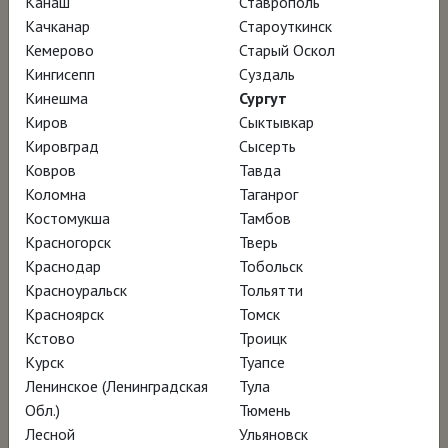
Канаш
Ставрополь
Качканар
Староуткинск
Кемерово
Старый Оскол
Кингисепп
Суздаль
Кинешма
Сургут
Киров
Сыктывкар
Кировград
Сысерть
Ковров
Тавда
Коломна
Таганрог
Костомукша
Тамбов
Красногорск
Тверь
Краснодар
Тобольск
Красноуральск
Тольятти
Красноярск
Томск
Кстово
Троицк
Курск
Туапсе
Ленинское (Ленинградская
Тула
Обл.)
Тюмень
Лесной
Ульяновск