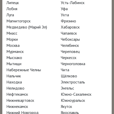
Липецк
Усть-Лабинск
Лобня
Уфа
Луга
Ухта
Магнитогорск
Фрязино
Медведево (Марий Эл)
Хабаровск
Миасс
Чапаевск
Морки
Чебоксары
Москва
Челябинск
2018, Великобритания, 90 мин.
Мурманск
Череповец
документальный
Мысхако
Черкесск
Язык: английский
Мытищи
Черноголовка
Перевод: русский закадровый перевод
Набережные Челны
Чита
12+
Нальчик
Щёлково
Находка
Электросталь
Нелидово
Энгельс
Нефтекамск
Южно-Сахалинск
РАСПИСАНИЕ
Нижневартовск
Южноуральск
Нижнекамск
Якутск
Нижний Новгород
Ярославль