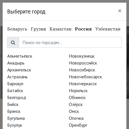
×
Выберите город
Сургут
Беларусь
Грузия
Казахстан
Россия
Узбекистан
Альметьевск
Новокузнецк
Анадырь
Новороссийск
Архангельск
Новосибирск
Астрахань
Новочебоксарск
Барнаул
Новочеркасск
Батайск
Норильск
Белгород
Обнинск
Бийск
Озёрск
Молодой Пикассо
Брянск
Омск
Бугульма
Опочка
Бузулук
Оренбург
Режиссёр Фил Грабски