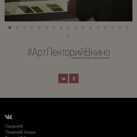
TheatreHD
TheatreHD Опера