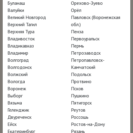
Буланаш
Орехово-Зуево
Валуйки
Орёл
В мире, где формы часто подчинены моде,
Великий Новгород
Павловск (Воронежская
а материал – прихоти, появляется он:
Верхний Тагил
обл.)
Верхняя Тура
Пенза
Анджело Манджаротти. Архитектор,
Владивосток
Первоуральск
дизайнер, скульптор – но ни одна из этих
Владикавказ
Пермь
категорий не вмещает гения его личности.
Владимир
Петрозаводск
Режиссёр Давиде Маффеи исследует фигуру
Волгоград
Петропавловск-
Волгодонск
Камчатский
архитектора в контексте итальянской
Волжский
Подольск
культуры XX века, раскрывая не только его
Вологда
Протвино
профессиональные достижения, но и
Воронеж
Псков
человеческие качества – внимание к труду
Выборг
Пушкино
Вязьма
Пятигорск
других людей и к материалам, которые в
Геленджик
Реутов
его руках становились предметом почти
Двуреченск
Россошь
научного, инженерного интереса.
Ейск
Ростов-на-Дону
Екатеринбург
Рязань