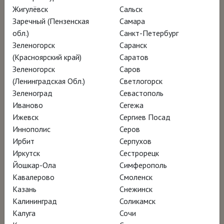
Жигулёвск
Сальск
Маффеи собирает Манджаротти по
Заречный (Пензенская
Самара
крупицам: архивные кадры, эскизы,
обл.)
Санкт-Петербург
интервью с теми, кто знал его близко, и
Зеленогорск
Саранск
теми, кто просто был очарован его
(Красноярский край)
Саратов
Зеленогорск
Саров
работами. Манджаротти не искал славы, он
(Ленинградская Обл.)
Светлогорск
искал истину в балансе, в хрупкой грани
Зеленоград
Севастополь
между ремеслом и искусством. В этой ленте
Иваново
Сегежа
Италия вновь становится родиной не
Ижевск
Сергиев Посад
Иннополис
Серов
только великих мастеров, но и великих
Ирбит
Серпухов
идей.
Иркутск
Сестрорецк
Йошкар-Ола
Симферополь
Почему этот «одинокий воин» так и не
Кавалерово
Смоленск
Казань
Снежинск
вписался ни в один -изм, оставшись
Калининград
Соликамск
вечным диссидентом итальянского
Калуга
Сочи
модернизма?