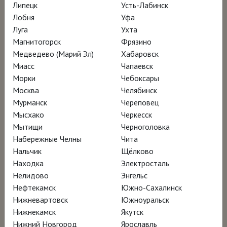
Барселоне (Barq) – участник программы
Липецк
Усть-Лабинск
Лобня
Уфа
Луга
Ухта
Магнитогорск
Фрязино
Медведево (Марий Эл)
Хабаровск
Миасс
Чапаевск
Морки
Чебоксары
Москва
Челябинск
Мурманск
Череповец
Мысхако
Черкесск
Мытищи
Черноголовка
Набережные Челны
Чита
Нальчик
Щёлково
Находка
Электросталь
Нелидово
Энгельс
Нефтекамск
Южно-Сахалинск
Нижневартовск
Южноуральск
Нижнекамск
Якутск
Нижний Новгород
Ярославль