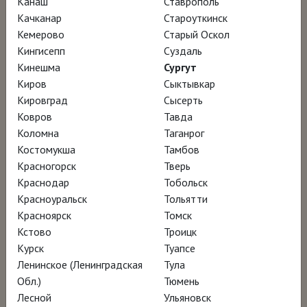
Канаш
Ставрополь
Качканар
Староуткинск
Кемерово
Старый Оскол
Издание ЛОКУС
Кингисепп
Суздаль
Кинешма
Сургут
Ролик ВКонтакте
Киров
Сыктывкар
Кировград
Сысерть
Ковров
Тавда
НАГРАДЫ
Коломна
Таганрог
Костомукша
Тамбов
Красногорск
Тверь
Миланский фестиваль фильмов о дизайне –
Краснодар
Тобольск
участник программы
Красноуральск
Тольятти
Международный фестиваль современного
Красноярск
Томск
кино в Торонто – участник программы
Кстово
Троицк
Курск
Туапсе
Фестиваль фильмов об архитектуре в
Ленинское (Ленинградская
Тула
Роттердаме (AFFR) – участник программы
Обл.)
Тюмень
Фестиваль фильмов об архитектуре в
Лесной
Ульяновск