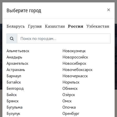
×
Выберите город
Сургут
Беларусь
Грузия
Казахстан
Россия
Узбекистан
Альметьевск
Новокузнецк
Анадырь
Новороссийск
Архангельск
Новосибирск
Астрахань
Новочебоксарск
Барнаул
Новочеркасск
Батайск
Норильск
Белгород
Обнинск
Бийск
Озёрск
Алфавит Манджаротти
Брянск
Омск
Бугульма
Опочка
Бузулук
Оренбург
Режиссёр Давиде Маффеи