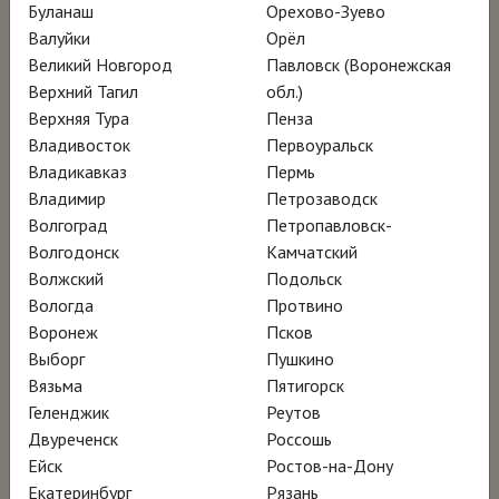
Буланаш
Орехово-Зуево
Валуйки
Орёл
Шедевр Бартоломе Эстебана Мурильо
Великий Новгород
Павловск (Воронежская
«Маленький нищий» из коллекции Лувра
Верхний Тагил
обл.)
Верхняя Тура
Пенза
отправляется на родину – в Севилью, где
Владивосток
Первоуральск
был создан три с половиной века назад.
Владикавказ
Пермь
Это путешествие становится отправной
Владимир
Петрозаводск
точкой для разговора о художнике, чья
Волгоград
Петропавловск-
Волгодонск
Камчатский
слава гремела в Европе в XVIII – XIX веках.
Волжский
Подольск
Позже его картины были незаслуженно
Вологда
Протвино
забыты, но сейчас Мурильо вновь
Воронеж
Псков
привлекает зрителей глубиной и
Выборг
Пушкино
Вязьма
Пятигорск
человечностью образов и виртуозной
Геленджик
Реутов
техникой.
Двуреченск
Россошь
Ейск
Ростов-на-Дону
Фильм, съёмки которого прошли во
Екатеринбург
Рязань