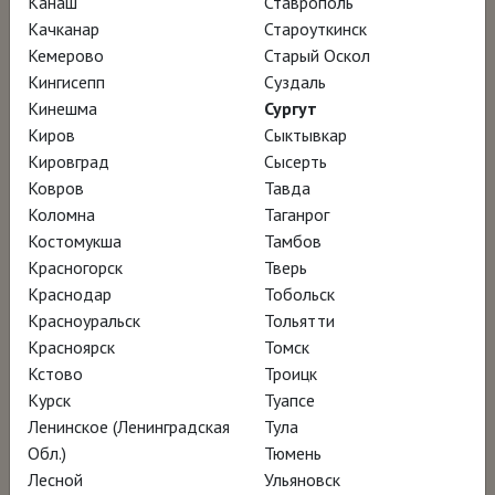
Канаш
Ставрополь
НАГРАДЫ
Качканар
Староуткинск
Кемерово
Старый Оскол
Фестиваль европейского кино в Севилье –
Кингисепп
Суздаль
участник программы
Кинешма
Сургут
Киров
Сыктывкар
Кинофестиваль Talento Andaluz – участник
Кировград
Сысерть
программы
Ковров
Тавда
Кинофестиваль в Малаге – участник
Коломна
Таганрог
программы
Костомукша
Тамбов
Красногорск
Тверь
Кинофестиваль FICG – участник программы
Краснодар
Тобольск
Кинофестиваль MASTER OF ART – участник
Красноуральск
Тольятти
программы
Красноярск
Томск
Кинофестиваль CINESPAÑA – участник
Кстово
Троицк
Курск
Туапсе
программы
Ленинское (Ленинградская
Тула
Фестиваль фильмов об искусстве в Бейруте
Обл.)
Тюмень
– участник программы
Лесной
Ульяновск