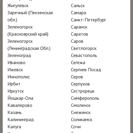
Жигулёвск
Сальск
Франции и Испании, заново открывает
Заречный (Пензенская
Самара
одного из знаковых испанских художников,
обл.)
Санкт-Петербург
предлагает комментарии искусствоведов,
Зеленогорск
Саранск
реставраторов и хранителей и погружает в
(Красноярский край)
Саратов
Зеленогорск
Саров
атмосферу Севильи XVII века – города,
(Ленинградская Обл.)
Светлогорск
который стал перекрёстком культур и
Зеленоград
Севастополь
родиной испанского барокко.
Иваново
Сегежа
Ижевск
Сергиев Посад
Иннополис
Серов
Ролик ВКонтакте
Ирбит
Серпухов
Иркутск
Сестрорецк
«Лучший художник Севильи»: лекция
Йошкар-Ола
Симферополь
Татьяны Пигарёвой на премьере
Кавалерово
Смоленск
Казань
Снежинск
фильма в кинотеатре «Иллюзион»
Калининград
Соликамск
Калуга
Сочи