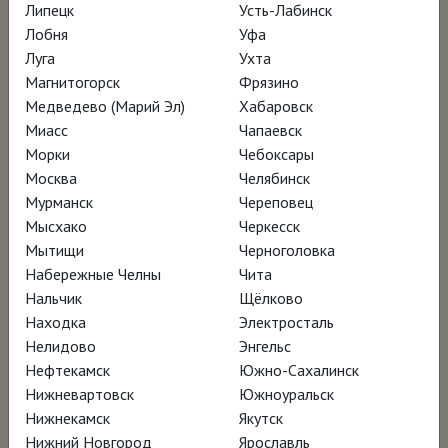
Фестиваль латиноамериканского кино в
Липецк
Усть-Лабинск
Лобня
Уфа
Сиэтле– участник программы
Луга
Ухта
Магнитогорск
Фрязино
Медведево (Марий Эл)
Хабаровск
Миасс
Чапаевск
Морки
Чебоксары
Москва
Челябинск
Мурманск
Череповец
Мысхако
Черкесск
Мытищи
Черноголовка
Набережные Челны
Чита
Нальчик
Щёлково
Находка
Электросталь
Нелидово
Энгельс
Нефтекамск
Южно-Сахалинск
Нижневартовск
Южноуральск
Нижнекамск
Якутск
Нижний Новгород
Ярославль