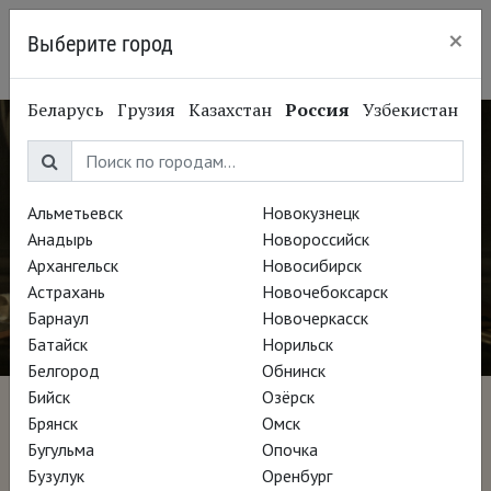
×
Выберите город
Сургут
Беларусь
Грузия
Казахстан
Россия
Узбекистан
Альметьевск
Новокузнецк
Анадырь
Новороссийск
Архангельск
Новосибирск
Астрахань
Новочебоксарск
Барнаул
Новочеркасск
Батайск
Норильск
Белгород
Обнинск
Бийск
Озёрск
Мурильо: Путь художника
Брянск
Омск
Бугульма
Опочка
Бузулук
Оренбург
Режиссёр Хосе Мануэль Гомес Видаль