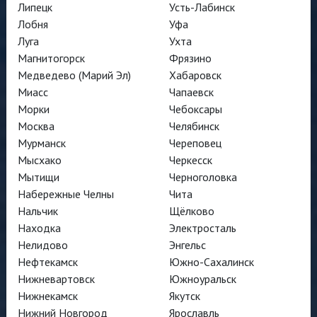
Липецк
Усть-Лабинск
Лобня
Уфа
Луга
Ухта
Магнитогорск
Фрязино
Медведево (Марий Эл)
Хабаровск
Миасс
Чапаевск
Морки
Чебоксары
Москва
Челябинск
Мурманск
Череповец
Мысхако
Черкесск
Мытищи
Черноголовка
Набережные Челны
Чита
Нальчик
Щёлково
Находка
Электросталь
Нелидово
Энгельс
Нефтекамск
Южно-Сахалинск
Нижневартовск
Южноуральск
Нижнекамск
Якутск
Нижний Новгород
Ярославль