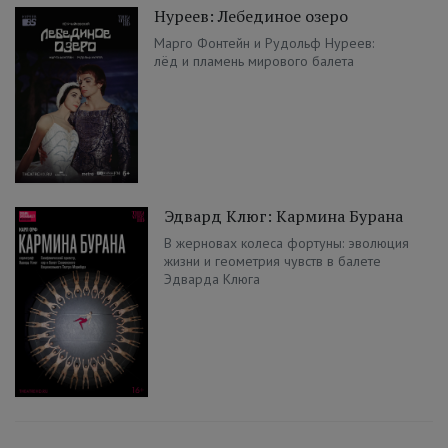
Нуреев: Лебединое озеро
Марго Фонтейн и Рудольф Нуреев:
лёд и пламень мирового балета
Эдвард Клюг: Кармина Бурана
В жерновах колеса фортуны: эволюция
жизни и геометрия чувств в балете
Эдварда Клюга