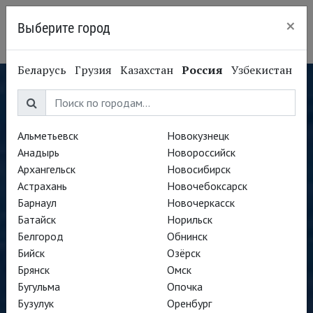
×
Выберите город
Сургут
Беларусь
Грузия
Казахстан
Россия
Узбекистан
Альметьевск
Новокузнецк
Анадырь
Новороссийск
Архангельск
Новосибирск
Астрахань
Новочебоксарск
Барнаул
Новочеркасск
Батайск
Норильск
Белгород
Обнинск
Бийск
Озёрск
Брянск
Омск
Бугульма
Опочка
Бузулук
Оренбург