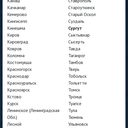
Канаш
Ставрополь
Качканар
Староуткинск
Кемерово
Старый Оскол
Кингисепп
Суздаль
Кинешма
Сургут
Киров
Сыктывкар
Кировград
Сысерть
Ковров
Тавда
Коломна
Таганрог
Костомукша
Тамбов
Красногорск
Тверь
Краснодар
Тобольск
Красноуральск
Тольятти
Красноярск
Томск
Кстово
Троицк
Курск
Туапсе
Ленинское (Ленинградская
Тула
Обл.)
Тюмень
Лесной
Ульяновск