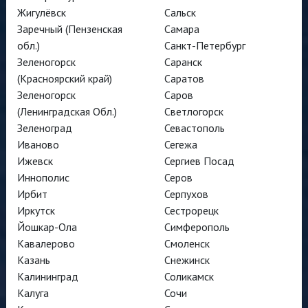
Жигулёвск
Сальск
Заречный (Пензенская
Самара
обл.)
Санкт-Петербург
Зеленогорск
Саранск
(Красноярский край)
Саратов
Зеленогорск
Саров
(Ленинградская Обл.)
Светлогорск
Зеленоград
Севастополь
Иваново
Сегежа
Ижевск
Сергиев Посад
Иннополис
Серов
Ирбит
Серпухов
Иркутск
Сестрорецк
Йошкар-Ола
Симферополь
Кавалерово
Смоленск
Казань
Снежинск
Калининград
Соликамск
Калуга
Сочи