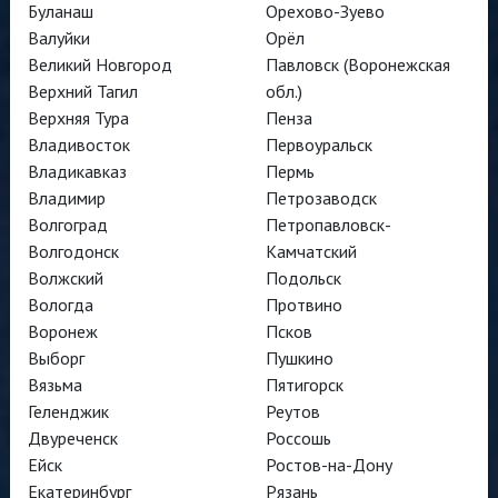
Буланаш
Орехово-Зуево
Валуйки
Орёл
Великий Новгород
Павловск (Воронежская
Верхний Тагил
обл.)
Верхняя Тура
Пенза
Владивосток
Первоуральск
Владикавказ
Пермь
Владимир
Петрозаводск
Волгоград
Петропавловск-
Волгодонск
Камчатский
Волжский
Подольск
Вологда
Протвино
Воронеж
Псков
Выборг
Пушкино
Вязьма
Пятигорск
Геленджик
Реутов
Двуреченск
Россошь
Ейск
Ростов-на-Дону
Екатеринбург
Рязань