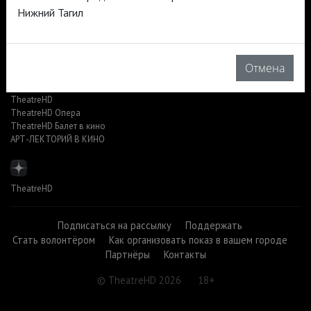
Нижний Тагил
TheatreHD
АРТ-ЛЕКТОРИЙ В КИНО
Отмена
TheatreHD
TheatreHD Опера
TheatreHD Балет в кино
АРТ-ЛЕКТОРИЙ В КИНО
TheatreHD
Подписаться на рассылку
Поддержать
Стать волонтёром
Как организовать показ в вашем городе
Партнёры
Контакты
© TheatreHD 2026
18+