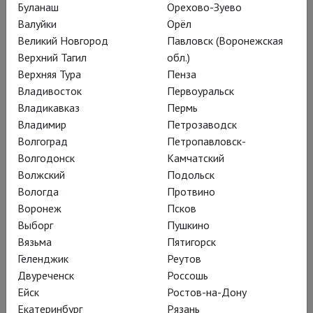
Буланаш
Орехово-Зуево
Валуйки
Орёл
Великий Новгород
Павловск (Воронежская
Верхний Тагил
обл.)
Верхняя Тура
Пенза
Владивосток
Первоуральск
Владикавказ
Пермь
Владимир
Петрозаводск
Волгоград
Петропавловск-
Волгодонск
Камчатский
Волжский
Подольск
Вологда
Протвино
Воронеж
Псков
Выборг
Пушкино
Вязьма
Пятигорск
Геленджик
Реутов
Двуреченск
Россошь
Ейск
Ростов-на-Дону
Екатеринбург
Рязань