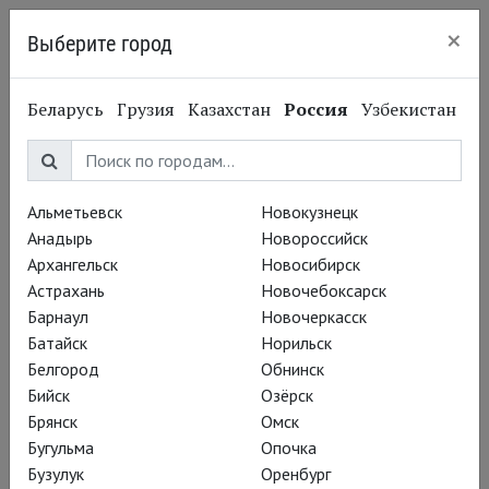
×
Выберите город
Сургут
Беларусь
Грузия
Казахстан
Россия
Узбекистан
Официальная группа TheatreHD
в Сургуте
Подписаться на рассылку
Альметьевск
Новокузнецк
Анадырь
Новороссийск
Архангельск
Новосибирск
Астрахань
Новочебоксарск
Барнаул
Новочеркасск
Батайск
Норильск
Белгород
Обнинск
Бийск
Озёрск
Брянск
Омск
Бугульма
Опочка
Август
Бузулук
Оренбург