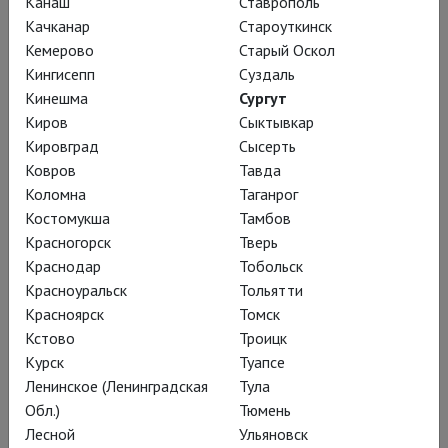
Канаш
Ставрополь
Качканар
Староуткинск
Кемерово
Старый Оскол
Кингисепп
Суздаль
Кинешма
Сургут
Киров
Сыктывкар
Кировград
Сысерть
Ковров
Тавда
Коломна
Таганрог
Костомукша
Тамбов
Красногорск
Тверь
Краснодар
Тобольск
Красноуральск
Тольятти
Красноярск
Томск
Кстово
Троицк
Курск
Туапсе
Ленинское (Ленинградская
Тула
Обл.)
Тюмень
Лесной
Ульяновск