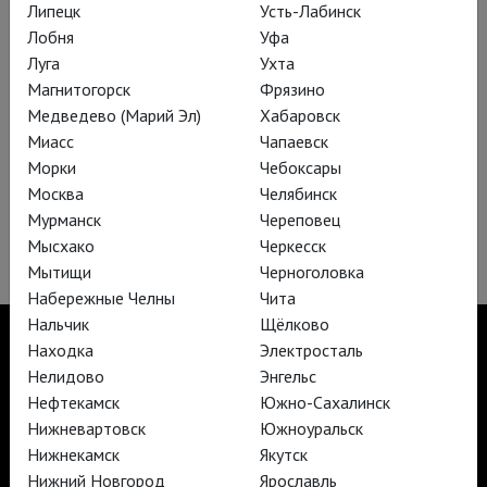
Липецк
Усть-Лабинск
Лобня
Уфа
Луга
Ухта
Магнитогорск
Фрязино
Медведево (Марий Эл)
Хабаровск
Принцесса цирка
Миасс
Чапаевск
Морки
Чебоксары
Язык: русский, без субтитров
Москва
Челябинск
25 августа, вторник
Мурманск
Череповец
19:00
СИНЕМА ПАРК Сургут Сити Молл
500 ₽
Мысхако
Черкесск
Мытищи
Черноголовка
Набережные Челны
Чита
Нальчик
Щёлково
Находка
Электросталь
Нелидово
Энгельс
Нефтекамск
Южно-Сахалинск
TheatreHD
Нижневартовск
Южноуральск
TheatreHD Опера
TheatreHD Балет в кино
Нижнекамск
Якутск
АРТ-ЛЕКТОРИЙ В КИНО
Нижний Новгород
Ярославль