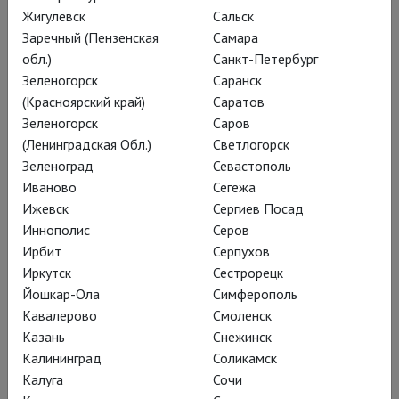
Жигулёвск
Сальск
Заречный (Пензенская
Самара
обл.)
Санкт-Петербург
Зеленогорск
Саранск
(Красноярский край)
Саратов
Зеленогорск
Саров
(Ленинградская Обл.)
Светлогорск
Зеленоград
Севастополь
Иваново
Сегежа
Ижевск
Сергиев Посад
Принцесса цирка
Иннополис
Серов
Язык: русский, без субтитров
Ирбит
Серпухов
Иркутск
Сестрорецк
15 августа, суббота
Йошкар-Ола
Симферополь
15:00
КАРО 8 Аура
550 ₽
Кавалерово
Смоленск
Казань
Снежинск
Калининград
Соликамск
Калуга
Сочи