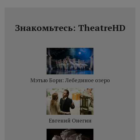
Знакомьтесь: TheatreHD
Мэтью Борн: Лебединое озеро
Евгений Онегин