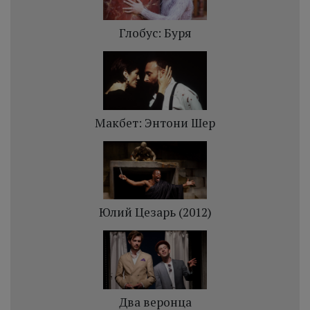
Глобус: Буря
Макбет: Энтони Шер
Юлий Цезарь (2012)
Два веронца