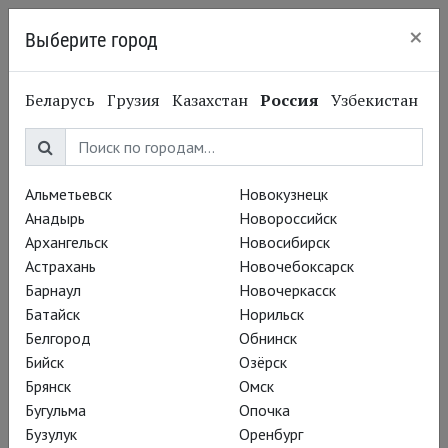
×
Выберите город
Сургут
Беларусь
Грузия
Казахстан
Россия
Узбекистан
Абонементы
Альметьевск
Новокузнецк
Анадырь
Новороссийск
Архангельск
Новосибирск
Абонемент «Глобус:
Астрахань
Новочебоксарск
Барнаул
Исторические хроники
Новочеркасск
Батайск
Норильск
Шекспира»
Белгород
Обнинск
Бийск
Озёрск
Брянск
Омск
Бугульма
Опочка
Бузулук
Оренбург