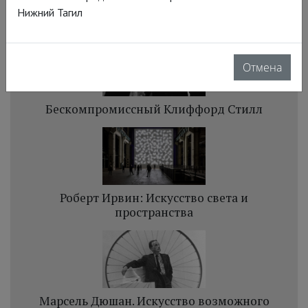
Нижний Тагил
Отмена
Бескомпромиссный Клиффорд Стилл
Роберт Ирвин: Искусство света и
пространства
Марсель Дюшан. Искусство возможного