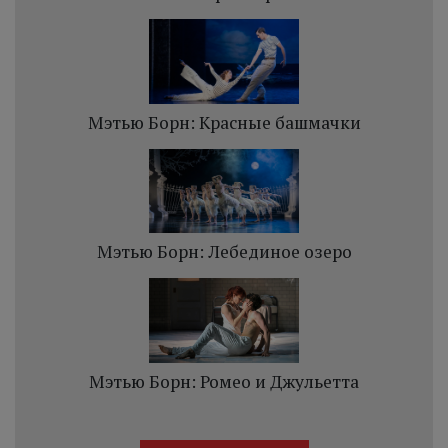
Мэтью Борн: Красные башмачки
Мэтью Борн: Лебединое озеро
Мэтью Борн: Ромео и Джульетта