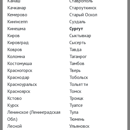
Канаш
Ставрополь
Качканар
Староуткинск
Кемерово
Старый Оскол
Время непохожих. Серия 1 «Я поведу тебя в
Кингисепп
Суздаль
музей»
Кинешма
Сургут
Киров
Сыктывкар
Кировград
Сысерть
Ковров
Тавда
Коломна
Таганрог
Костомукша
Тамбов
Время непохожих. Серия 2 «Москва варила
Красногорск
Тверь
суп из всех из нас»
Краснодар
Тобольск
Красноуральск
Тольятти
Красноярск
Томск
Кстово
Троицк
Курск
Туапсе
Время непохожих. Серия 3 «В ту же реку»
Ленинское (Ленинградская
Тула
Обл.)
Тюмень
Лесной
Ульяновск