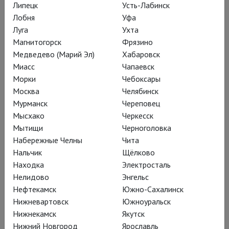
Липецк
Усть-Лабинск
Лобня
Уфа
Время непохожих. Серия 4 «Ошпаренные»
Луга
Ухта
Магнитогорск
Фрязино
Медведево (Марий Эл)
Хабаровск
Миасс
Чапаевск
Морки
Чебоксары
Москва
Челябинск
Время непохожих. Серия 5 «Женщина умеет
Мурманск
Череповец
оживить экспозицию»
Мысхако
Черкесск
Мытищи
Черноголовка
Набережные Челны
Чита
Смотреть за 850 ₽
Нальчик
Щёлково
Находка
Электросталь
Нелидово
Энгельс
Нефтекамск
Южно-Сахалинск
Нижневартовск
Южноуральск
Нижнекамск
Якутск
Искусство возможного
Нижний Новгород
Ярославль