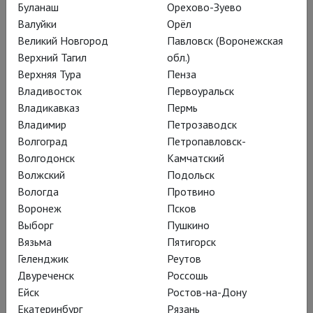
Буланаш
Орехово-Зуево
Валуйки
Орёл
Глобус: Генрих IV (Часть 1)
Великий Новгород
Павловск (Воронежская
Верхний Тагил
обл.)
Верхняя Тура
Пенза
Владивосток
Первоуральск
Владикавказ
Пермь
Владимир
Петрозаводск
Глобус: Ричард II
Волгоград
Петропавловск-
Волгодонск
Камчатский
Волжский
Подольск
Вологда
Протвино
Воронеж
Псков
Глобус: Генрих V
Выборг
Пушкино
Вязьма
Пятигорск
Геленджик
Реутов
Двуреченск
Россошь
Ейск
Ростов-на-Дону
Глобус: Генрих IV (Часть 2)
Екатеринбург
Рязань