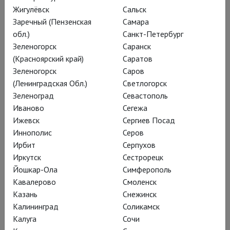
Жигулёвск
Сальск
Заречный (Пензенская
Самара
обл.)
Санкт-Петербург
Зеленогорск
Саранск
(Красноярский край)
Саратов
Глобус: Генрих VIII
Зеленогорск
Саров
(Ленинградская Обл.)
Светлогорск
Зеленоград
Севастополь
Смотреть за 2 500 ₽
Иваново
Сегежа
Ижевск
Сергиев Посад
Иннополис
Серов
Ирбит
Серпухов
Иркутск
Сестрорецк
Йошкар-Ола
Симферополь
Время непохожих
Кавалерово
Смоленск
Казань
Снежинск
Калининград
Соликамск
Калуга
Сочи