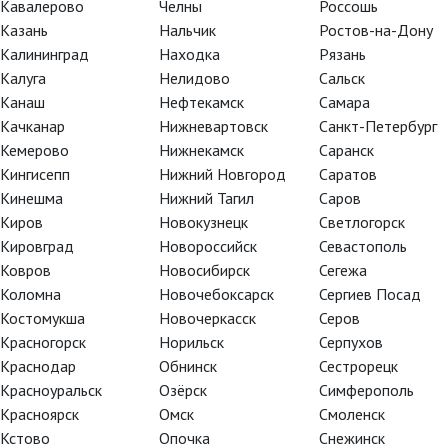
Кавалерово
Челны
Россошь
Казань
Нальчик
Ростов-на-Дону
Калининград
Находка
Рязань
Калуга
Нелидово
Сальск
Канаш
Нефтекамск
Самара
Элементарно, Хадсон! Дело о
Качканар
Нижневартовск
Санкт-Петербург
собаке Б.
Кемерово
Нижнекамск
Саранск
Кингисепп
Нижний Новгород
Саратов
Кинешма
Нижний Тагил
Саров
Киров
Новокузнецк
Светлогорск
Кировград
Новороссийск
Севастополь
Ковров
Новосибирск
Сегежа
Коломна
Новочебоксарск
Сергиев Посад
Костомукша
Новочеркасск
Серов
Красногорск
Норильск
Серпухов
TheatreHD
TheatreHD
Краснодар
Обнинск
Сестрорецк
АРТ-ЛЕКТОРИЙ В КИНО
TheatreHD О
Красноуральск
Озёрск
Симферополь
TheatreHD Ба
АРТ-ЛЕКТОРИ
Красноярск
Омск
Смоленск
Кстово
Опочка
Снежинск