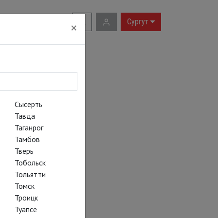
RU
|
EN
Сургут
×
Сысерть
Тавда
Таганрог
Тамбов
Тверь
Тобольск
Тольятти
Томск
Троицк
Туапсе