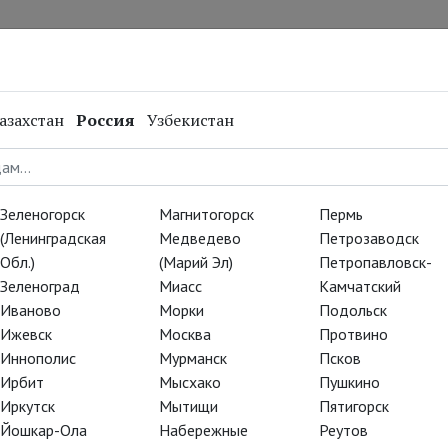
нал
Репертуар
Спецпроекты
Онлайн
азахстан
Россия
Узбекистан
Зеленогорск
Магнитогорск
Пермь
(Ленинградская
Медведево
Петрозаводск
Обл.)
(Марий Эл)
Петропавловск-
Зеленоград
Миасс
Камчатский
Иваново
Морки
Подольск
Ижевск
Москва
Протвино
Иннополис
Мурманск
Псков
Ирбит
Мысхако
Пушкино
Иркутск
Мытищи
Пятигорск
Йошкар-Ола
Набережные
Реутов