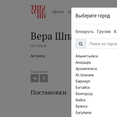
Афиша
Арт-лекторий в кино
Жур
Выберите город
Беларусь
Грузия
К
Вера Шпак
Vera Shpak
Актриса
Альметьевск
Анадырь
Архангельск
Поделиться:
Астрахань
Барнаул
Батайск
Постановки
Белгород
Бийск
Брянск
Бугульма