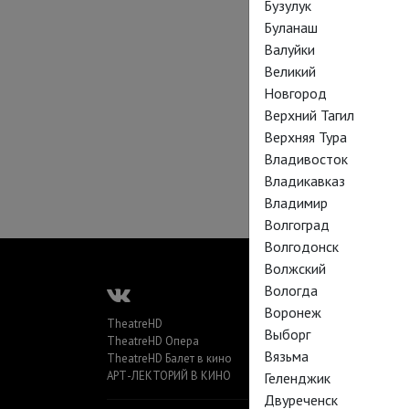
Бузулук
Буланаш
Валуйки
Великий
Новгород
Верхний Тагил
Верхняя Тура
Владивосток
Владикавказ
Владимир
Волгоград
Волгодонск
Волжский
Вологда
Воронеж
TheatreHD
Выборг
TheatreHD Опера
Вязьма
TheatreHD Балет в кино
АРТ-ЛЕКТОРИЙ В КИНО
Геленджик
Двуреченск