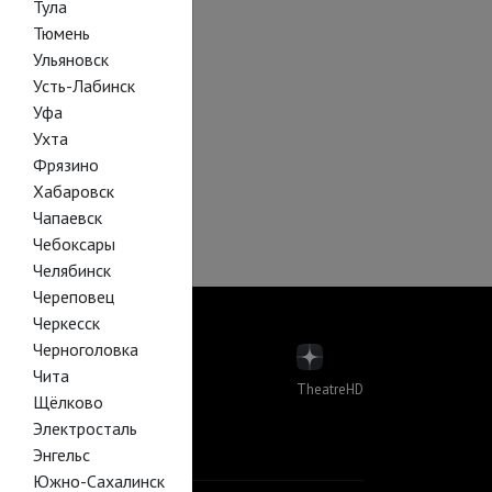
Тула
Тюмень
Ульяновск
Усть-Лабинск
Уфа
Ухта
Фрязино
Хабаровск
Чапаевск
Чебоксары
Челябинск
Череповец
Черкесск
Черноголовка
Чита
TheatreHD
Щёлково
пера
Электросталь
лет в кино
Й В КИНО
Энгельс
Южно-Сахалинск